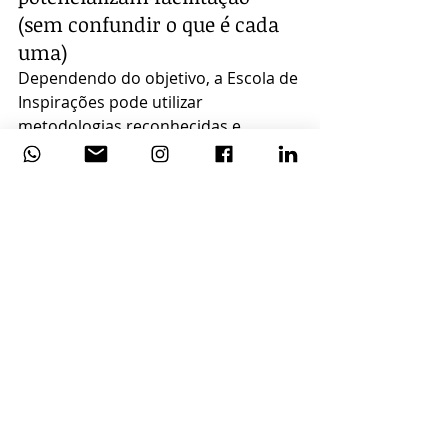
(sem confundir o que é cada 
uma)
Dependendo do objetivo, a Escola de 
Inspirações pode utilizar 
metodologias reconhecidas e 
também metodologias próprias, 
sempre respeitando o que cada 
abordagem é.
LEGO® Serious Play® (LSP): 
metodologia desenvolvida pela 
LEGO® com o MIT e o IMD 
(Suíça), usando peças originais 
de LEGO® para facilitar 
pensamento, comunicação e 
resolução de problemas por 
meio de metáforas e 
construções. Pode ser aplicada 