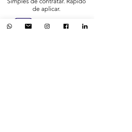
Simples de contratar. Rápido
de aplicar.
ADQUIRA
Adquira créditos avulsos ou por
meio de assinatura
1 crédito = 1 profiler simples
2 créditos = 1 profiler completo
ENVIE