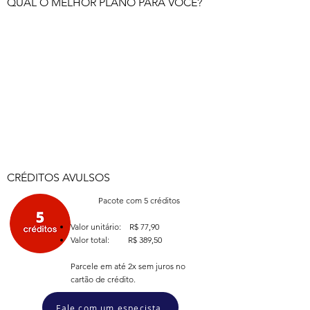
QUAL O MELHOR PLANO PARA VOCÊ?
CRÉDITOS AVULSOS
Plano para clientes que preferem comprar
créditos apenas quando precisam utilizar o
relatório Profiler - DISC.
ASSINATURA MENSAL
Plano para clientes que desejam economizar
na compra de créditos, com valores fixos e
mensais.
CRÉDITOS AVULSOS
Pacote com 5 créditos
Valor unitário: R$ 77,90
Valor total: R$ 389,50
Parcele em até 2x sem juros no
cartão de crédito.
Fale com um especista