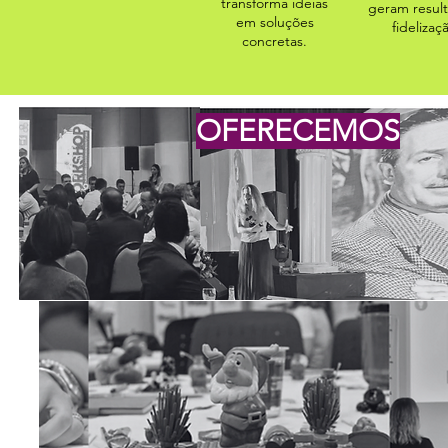
transforma ideias
geram resul
em soluções
fidelizaç
concretas.
OFERECEMOS