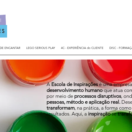
 DE ENCANTAR
LEGO SERIOUS PLAY
4C - EXPERIÊNCIA do CLIENTE
DISC - FORMA
A
Escola de Inspirações
é uma empres
desenvolvimento humano
que atua c
por meio de
processos disruptivos
, on
pessoas, método e aplicação real.
Des
transformam
, na prática, a forma com
resultados. Aqui, a
inspiração
se
transf