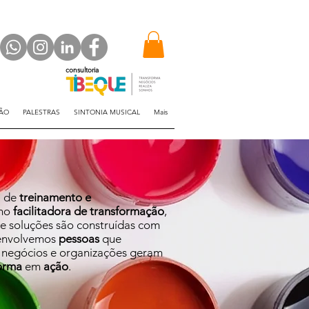
consultoria
ÇÃO
PALESTRAS
SINTONIA MUSICAL
Mais
a de
treinamento e
omo
facilitadora de transformação
,
de soluções são construídas com
envolvemos
pessoas
que
o negócios e organizações geram
orma
em
ação
.