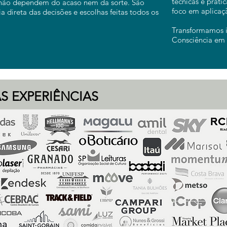
técnicas e prát
 não dependem do acaso nem da sorte. São
foco em aplicaçã
 direta das decisões e escolhas feitas todos os
Transformamos i
Consciência em 
S EXPERIÊNCIAS