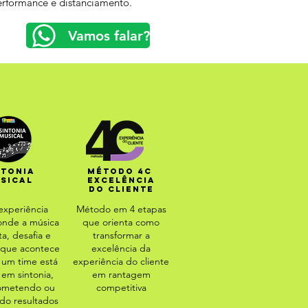
erformance e distanciamento.
Vamos falar?
NTONIA
MÉTODO 4C
SICAL
Excelência
do cliente
xperiência
Método em 4 etapas
 onde a música
que orienta como
a, desafia e
transformar a
 que acontece
excelência da
um time está
experiência do cliente
 em sintonia,
em rantagem
ometendo ou
competitiva
do resultados