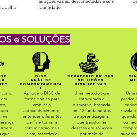
as ações vazias, desconectadas e sem
p
trabalho
identidade.
OS e SOLUÇÕES
 DE
DISC
STRATEGIC
BRICKS
SI
AR
Análise
Soluções
MU
NEY
COMPORTAMENTA
Disruptivas
L
 como
Aplique o DISC de
Uma metodologia
Uma e
a em
forma prática para
estruturada e
prática
to,
ampliar o
disruptiva, baseada
conect
 bem
autoconhecimento,
em 12 fundamentos
revela o
time
entender diferentes
de aprendizagem,
quando 
derança
perfis e tornar a
que transforma
ou não
stroem
comunicação mais
desafios em soluções
compr
s que
clara, assertiva e
por meio da
superan