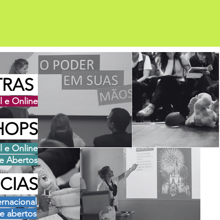
TRAS
l e Online
HOPS
l e Online
e Abertos
CIAS
ernacional
e abertos