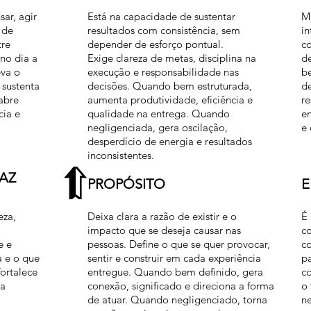
ar, agir
Está na capacidade de sustentar
Mo
 de
resultados com consistência, sem
in
tre
depender de esforço pontual.
co
no dia a
Exige clareza de metas, disciplina na
de
eva o
execução e responsabilidade nas
b
 sustenta
decisões. Quando bem estruturada,
de
abre
aumenta produtividade, eficiência e
r
cia e
qualidade na entrega. Quando
en
negligenciada, gera oscilação,
e
desperdício de energia e resultados
inconsistentes.
AZ
PROPÓSITO
eza,
Deixa clara a razão de existir e o
É 
impacto que se deseja causar nas
co
e e
pessoas. Define o que se quer provocar,
c
a e o que
sentir e construir em cada experiência
p
ortalece
entregue. Quando bem definido, gera
co
ta
conexão, significado e direciona a forma
o 
de atuar. Quando negligenciado, torna
ne