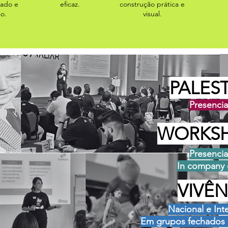
tado e
eficaz.
construção prática e
ão.
visual.
PALES
Presencia
WORKS
Presencia
In company 
VIVÊN
Nacional e Int
Em grupos fechados 