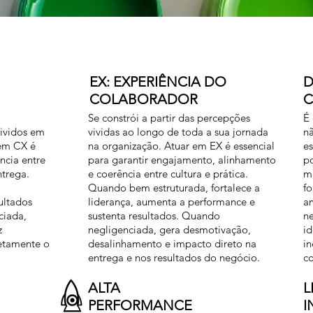
EX:
EXPERIÊNCIA DO
D
COLABORADOR
C
Se constrói a partir das percepções
É 
ividos em
vividas ao longo de toda a sua jornada
nã
 em CX é
na organização. Atuar em EX é essencial
es
ência entre
para garantir engajamento, alinhamento
po
ntrega.
e coerência entre cultura e prática.
m
Quando bem estruturada, fortalece a
fo
sultados
liderança, aumenta a performance e
a
ciada,
sustenta resultados. Quando
n
z
negligenciada, gera desmotivação,
id
etamente o
desalinhamento e impacto direto na
in
entrega e nos resultados do negócio.
c
ALTA
L
PERFORMANCE
I