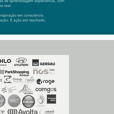
icas de aprendizagem experiencial, com
o real.
nspiração em consciência.
ação. E ação em resultado.