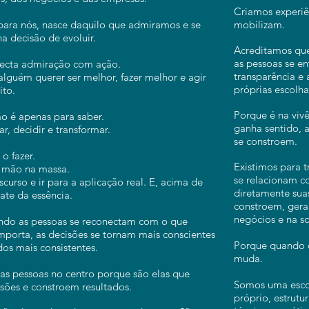
Criamos experiê
 para nós, nasce daquilo que admiramos e se
mobilizam.
a decisão de evoluir.
Acreditamos qu
as pessoas se 
necta admiração com ação.
transparência e
alguém querer ser melhor, fazer melhor e agir
próprias escolha
ito.
Porque é na viv
o é apenas para saber.
ganha sentido, 
ar, decidir e transformar.
se constroem.
o fazer.
Existimos para 
 mão na massa.
se relacionam c
scurso e ir para a aplicação real. E, acima de
diretamente suas
ate da essência.
constroem, gera
negócios e na s
ndo as pessoas se reconectam com o que
mporta, as decisões se tornam mais conscientes
Porque quando 
dos mais consistentes.
muda.
s pessoas no centro porque são elas que
Somos uma esco
ões e constroem resultados.
próprio, estrutu