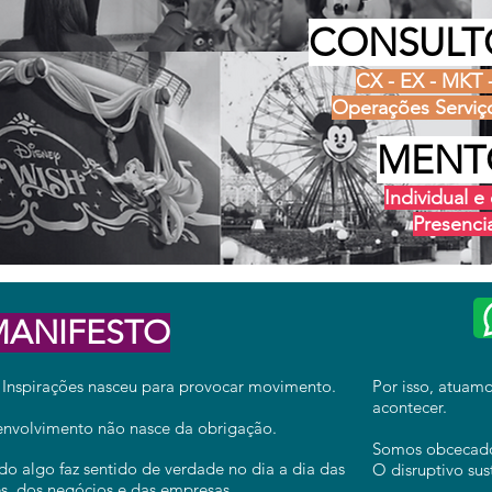
CONSULT
CX - EX - MKT 
Operações Serviço
MENT
Individual 
Presencia
MANIFESTO
 Inspirações nasceu para provocar movimento.
Por isso, atuam
acontecer.
nvolvimento não nasce da obrigação.
Somos obcecados
o algo faz sentido de verdade no dia a dia das
O disruptivo sus
s, dos negócios e das empresas.