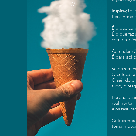
.V
Inspiração,
transforma n
É o que co
É o que faz 
com propós
Aprender nã
É para aplic
Valorizamos 
O colocar a
O sair do di
tudo, o resg
Porque qua
realmente i
e os resulta
Colocamos a
tomam decis