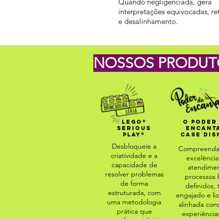
Quando negligenciada, gera
interpretações equivocadas, re
e desalinhamento.
NOSSOS PRODUT
LEGO®
O PODER
SERIOUS
ENCANT
PLAY®
CASE DIS
Desbloqueie a
Compreenda
criatividade e a
excelênci
capacidade de
atendimen
resolver problemas
processos
de forma
definidos, 
estruturada, com
engajado e li
uma metodologia
alinhada con
prática que
experiência